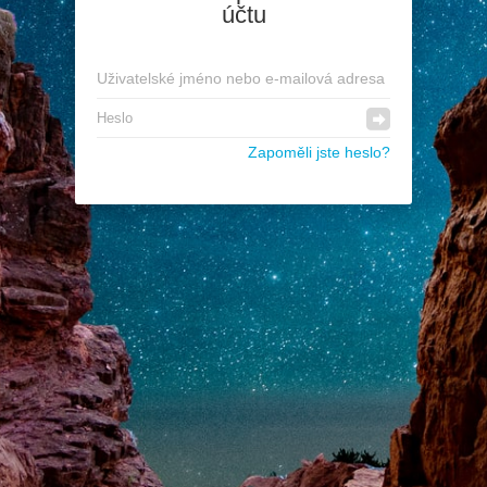
účtu
Zapoměli jste heslo?